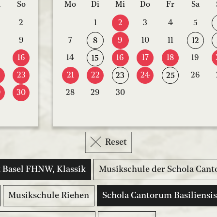
a
So
Mo
Di
Mi
Do
Fr
Sa
2
1
2
3
4
5
9
7
9
10
11
8
12
16
14
16
17
18
19
15
2
23
21
22
24
26
23
25
9
30
28
29
30
Reset
 Basel FHNW, Klassik
Musikschule der Schola Cant
Musikschule Riehen
Schola Cantorum Basiliensis