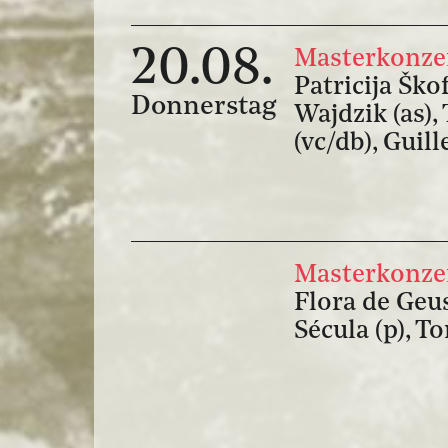
20.08.
Masterkonzert
Patricija Škof
Donnerstag
Wajdzik (as),
(vc/db), Guil
Masterkonzer
Flora de Geus
Sécula (p), T