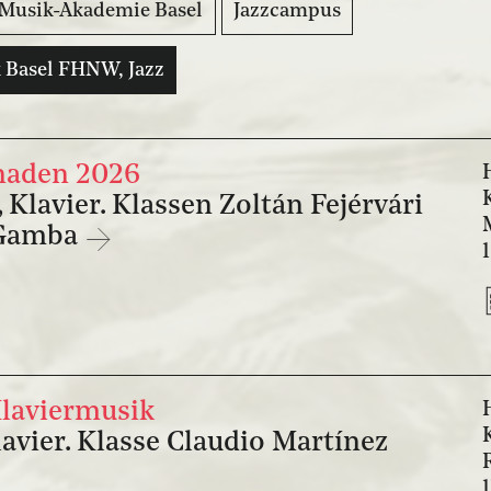
Musik-Akademie Basel
Jazzcampus
 Basel FHNW, Jazz
naden 2026
 Klavier. Klassen Zoltán Fejérvári
 Gamba
laviermusik
avier. Klasse Claudio Martínez