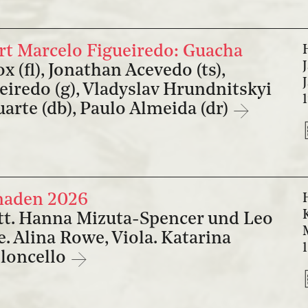
t Marcelo Figueiredo: Guacha
 (fl), Jonathan Acevedo (ts),
eiredo (g), Vladyslav Hrundnitskyi
uarte (db), Paulo Almeida (dr)
naden 2026
tt. Hanna Mizuta-Spencer und Leo
e. Alina Rowe, Viola. Katarina
oloncello