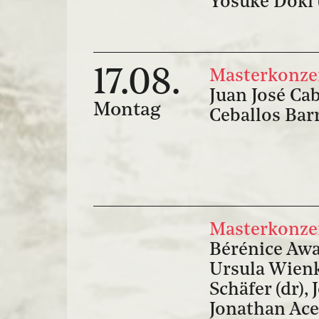
Yosuke Doki (
17.08.
Masterkonzer
Juan José Cab
Montag
Ceballos Barr
Masterkonzer
Bérénice Awa 
Ursula Wienke
Schäfer (dr), 
Jonathan Ace