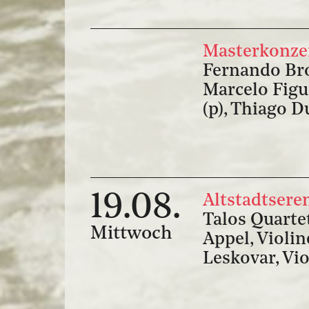
Masterkonzer
Fernando Brox
Marcelo Figu
(p), Thiago D
19.08.
Altstadtsere
Talos Quarte
Mittwoch
Appel, Violin
Leskovar, Vi