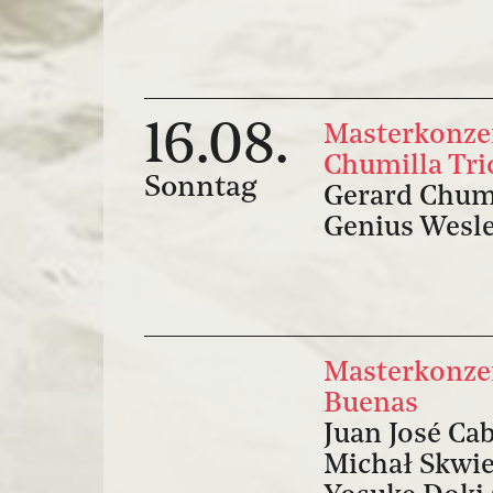
16.08.
Masterkonzer
Chumilla Tri
Sonntag
Gerard Chumil
Genius Wesle
Masterkonzert
Buenas
Juan José Cabi
Michał Skwier