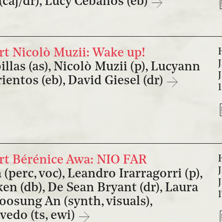
caj/dr), Lucy Ceballos (eb)
t Nicolò Muzii: Wake up!
illas (as), Nicolò Muzii (p), Lucyann
ientos (eb), David Giesel (dr)
t Bérénice Awa: NIO FAR
(perc, voc), Leandro Irarragorri (p),
n (db), De Sean Bryant (dr), Laura
Joosung An (synth, visuals),
vedo (ts, ewi)