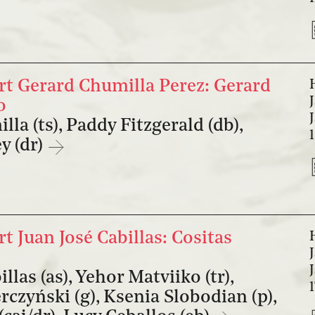
t Gerard Chumilla Perez: Gerard
o
la (ts), Paddy Fitzgerald (db),
y (dr)
 Juan José Cabillas: Cositas
llas (as), Yehor Matviiko (tr),
czyński (g), Ksenia Slobodian (p),