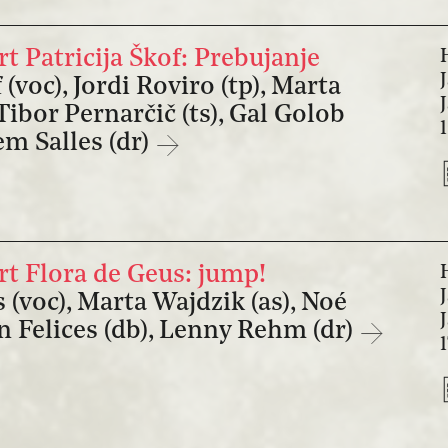
 Patricija Škof: Prebujanje
 (voc), Jordi Roviro (tp), Marta
 Tibor Pernarčič (ts), Gal Golob
lem Salles (dr)
t Flora de Geus: jump!
 (voc), Marta Wajdzik (as), Noé
on Felices (db), Lenny Rehm (dr)