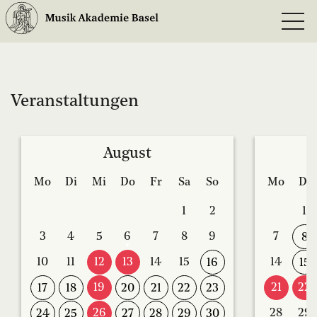
Veranstaltungen
August
Mo
Di
Mi
Do
Fr
Sa
So
Mo
Di
1
2
1
3
4
5
6
7
8
9
7
8
10
11
12
13
14
15
14
16
15
19
21
22
17
18
20
21
22
23
26
28
29
24
25
27
28
29
30