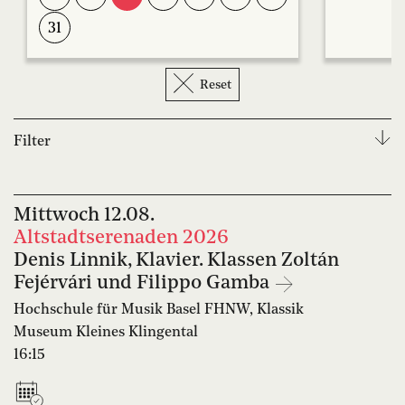
31
Reset
Filter
Hochschule für Musik Basel FHNW, Klassik
Mittwoch
12.08.
Musikschule der Schola Cantorum Basiliensis
Altstadtserenaden 2026
Denis Linnik, Klavier. Klassen Zoltán
Vera Oeri-Bibliothek
Musikschule Riehen
Fejérvári und Filippo Gamba
Schola Cantorum Basiliensis
Musikschule Basel
Hochschule für Musik Basel FHNW, Klassik
Museum Kleines Klingental
Musik-Akademie Basel
Jazzcampus
16:15
Hochschule für Musik Basel FHNW, Jazz