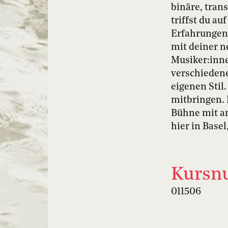
binäre, tran
triffst du a
Erfahrungen
mit deiner n
Musiker:inn
verschiedene
eigenen Stil
mitbringen. 
Bühne mit a
hier in Base
Kursn
011506