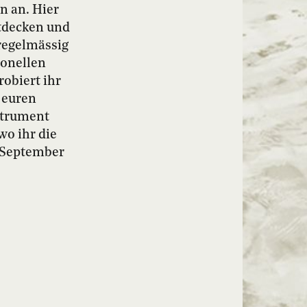
n an. Hier
ntdecken und
regelmässig
ionellen
obiert ihr
 euren
strument
wo ihr die
 September