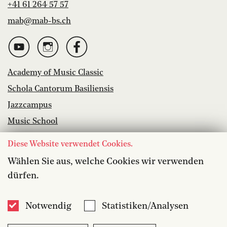
+41 61 264 57 57
mab@mab-bs.ch
Academy of Music Classic
Schola Cantorum Basiliensis
Jazzcampus
Music School
Library
Diese Website verwendet Cookies.
Vacancies
Wählen Sie aus, welche Cookies wir verwenden
dürfen.
Accessibility
Media
Notwendig
Statistiken/Analysen
Contact