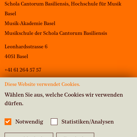
Schola Cantorum Basiliensis, Hochschule für Musik
Basel
Musik-Akademie Basel
Musikschule der Schola Cantorum Basiliensis
Leonhardsstrasse 6
4051 Basel
+41 61 264 57 57
Diese Website verwendet Cookies.
Wählen Sie aus, welche Cookies wir verwenden
dürfen.
Vacancies
Intranet Musikschule
Notwendig
Statistiken/Analysen
Inside Studium