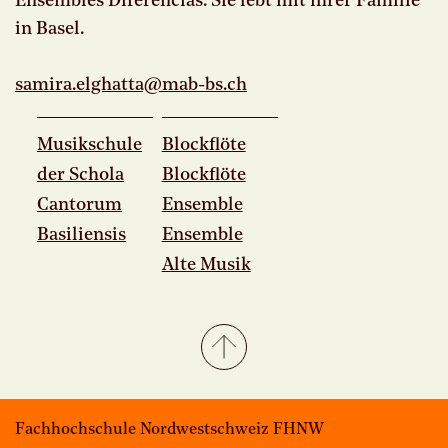
Ensembles Diferencias. Sie lebt mit ihrer Familie
in Basel.
samira.
elghatta@mab-bs.
ch
Musikschule
Blockflöte
der Schola
Blockflöte
Cantorum
Ensemble
Basiliensis
Ensemble
Alte Musik
Fachhochschule Nordwestschweiz FHNW