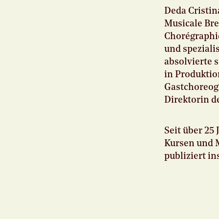
Deda Cristin
Musicale Bre
Chorégraphiq
und speziali
absolvierte 
in Produktio
Gastchoreogr
Direktorin d
Seit über 25
Kursen und M
publiziert i