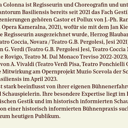
a Colonna ist Regisseurin und Choreografin und unt
antorum Basiliensis bereits seit 2021 das Fach Gesti
zenierungen gehören Castor et Pollux von J.-Ph. R
Opera Kameralna, 2021), wofür sie mit dem Jan Kie
te Regisseurin ausgezeichnet wurde, Herzog Blauba
atro Coccia, Novara / Teatro G.B. Pergolesi, Jesi 2021)
 G. Verdi (Teatro G.B. Pergolesi Jesi, Teatro Coccia
le Rovigo, Teatro M. Dal Monaco Treviso 2022-2023),
on A. Vivaldi (Teatro Verdi Pisa, Teatro Ponchiell
e Mitwirkung am Opernprojekt Muzio Scevola der S
iliensis im April 2023.
ist stark beeinflusst von ihrer eigenen Bühnenerfahr
 Schauspielerin. Ihre besondere Expertise liegt im
rischen Gestik und im historisch informierten Schau
n einer historisch informierten Bühnenpraxis such
 zum heutigen Publikum.