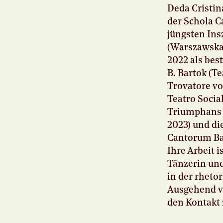
Deda Cristin
der Schola C
jüngsten Ins
(Warszawska 
2022 als bes
B. Bartok (Te
Trovatore von
Teatro Socia
Triumphans v
2023) und di
Cantorum Bas
Ihre Arbeit 
Tänzerin und
in der rheto
Ausgehend vo
den Kontakt