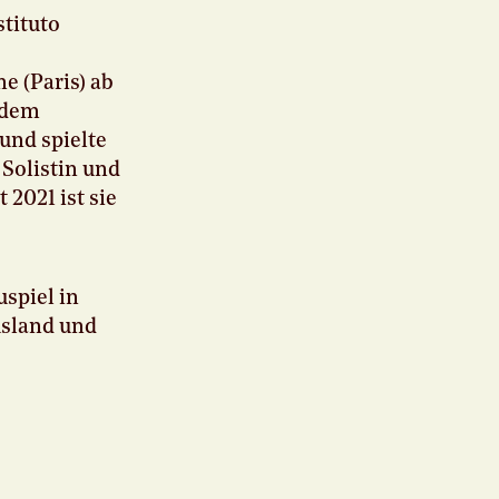
stituto
e (Paris) ab
rdem
 und spielte
 Solistin und
2021 ist sie
uspiel in
usland und