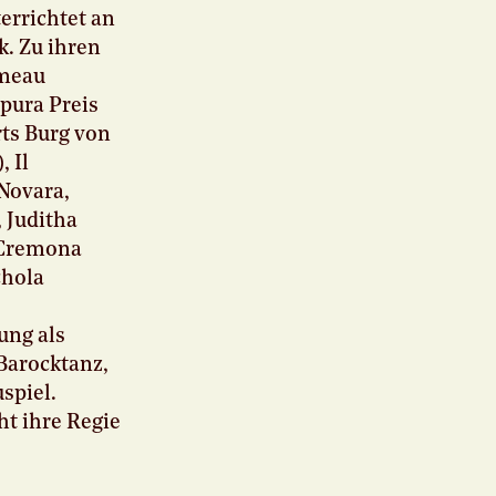
errichtet an
k. Zu ihren
ameau
pura Preis
rts Burg von
, Il
 Novara,
 Juditha
i Cremona
chola
ung als
 Barocktanz,
spiel.
t ihre Regie