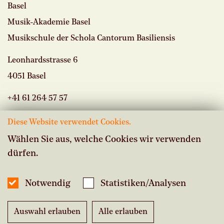
Basel
Musik-Akademie Basel
Musikschule der Schola Cantorum Basiliensis
Leonhardsstrasse 6
4051 Basel
+41 61 264 57 57
Diese Website verwendet Cookies.
Wählen Sie aus, welche Cookies wir verwenden
dürfen.
Vacancies
Intranet Musikschule
Notwendig
Statistiken/Analysen
Inside Studium
Auswahl erlauben
Alle erlauben
Imprint
|
Data Protection