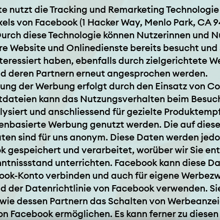
e nutzt die Tracking und Remarketing Technologie
xels von Facebook (1 Hacker Way, Menlo Park, CA 
Durch diese Technologie können Nutzerinnen und N
e Website und Onlinedienste bereits besucht und s
eressiert haben, ebenfalls durch zielgerichtete 
d deren Partnern erneut angesprochen werden.
ung der Werbung erfolgt durch den Einsatz von Co
extdateien kann das Nutzungsverhalten beim Besuc
lysiert und anschliessend für gezielte Produktem
senbasierte Werbung genutzt werden. Die auf die
aten sind für uns anonym. Diese Daten werden jed
k gespeichert und verarbeitet, worüber wir Sie e
ntnissstand unterrichten. Facebook kann diese Da
ook-Konto verbinden und auch für eigene Werbez
d der Datenrichtlinie von Facebook verwenden. Si
wie dessen Partnern das Schalten von Werbeanzei
n Facebook ermöglichen. Es kann ferner zu diesen