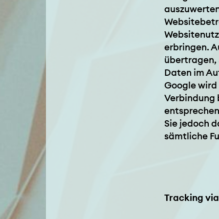
auszuwerten,
Websitebetr
Websitenutz
erbringen. A
übertragen, 
Daten im Au
Google wird 
Verbindung b
entsprechend
Sie jedoch d
sämtliche Fu
Tracking vi