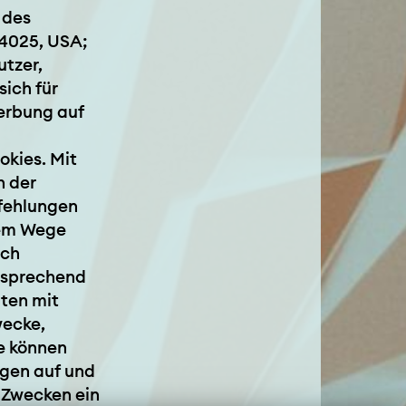
 des
94025, USA;
utzer,
ich für
Werbung auf
okies. Mit
h der
pfehlungen
sem Wege
och
ntsprechend
ten mit
wecke,
e können
gen auf und
 Zwecken ein