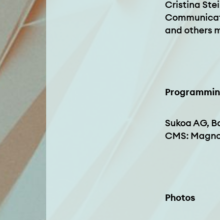
Cristina Ste
Communicati
and others 
Programming
Sukoa AG, B
CMS: Magno
Photos