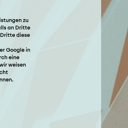
istungen zu
ls an Dritte
Dritte diese
er Google in
rch eine
wir weisen
icht
önnen.