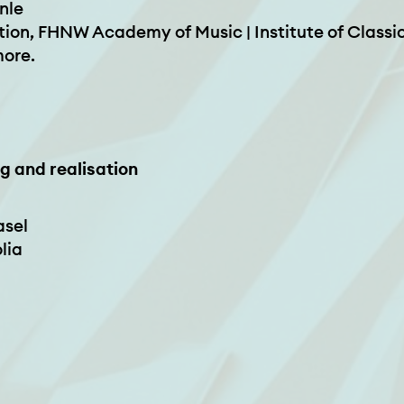
inle
on, FHNW Academy of Music | Institute of Classi
more.
 and realisation
asel
lia