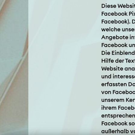
Diese Websit
Facebook Pi
Facebook). 
welche unser
Angebote int
Facebook un
Die Einblend
Hilfe der T
Website ana
und interes
erfassten D
von Faceboo
unserem Ken
ihrem Faceb
entsprechen
Facebook so
außerhalb vo