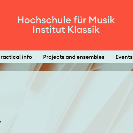
ractical info
Projects and ensembles
Events
y