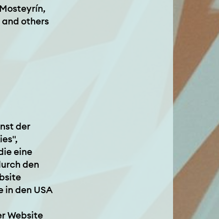
 Mosteyrín,
 and others
nst der
es",
die eine
durch den
bsite
le in den USA
er Website