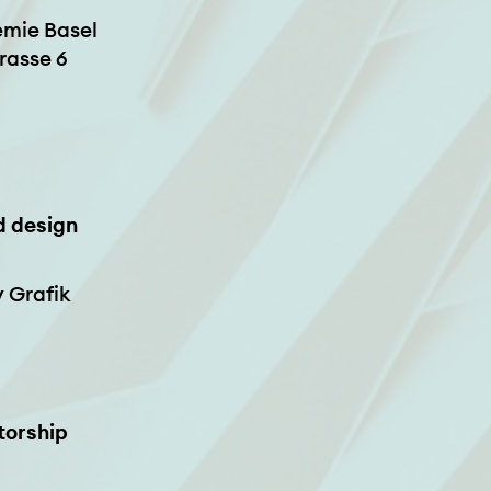
mie Basel
rasse 6
 design
 Grafik
torship