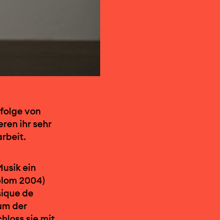
folge von
eren ihr sehr
rbeit.
Musik ein
iplom 2004)
sique de
um der
hloss sie mit