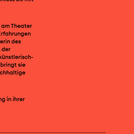
n am Theater
Erfahrungen
terin des
 der
künstlerisch-
bringt sie
achhaltige
g in ihrer