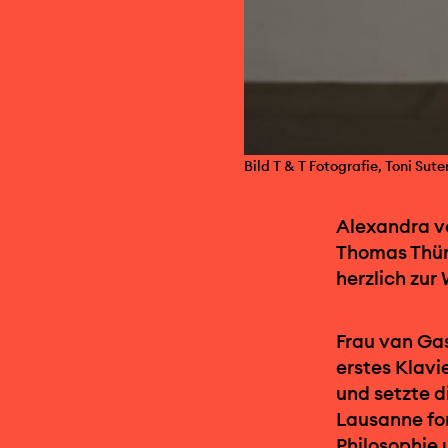
Bild T & T Fotografie, Toni Sut
Alexandra va
Thomas Thürin
herzlich zur
Frau van Gas
erstes Klavi
und setzte d
Lausanne for
Philosophie 