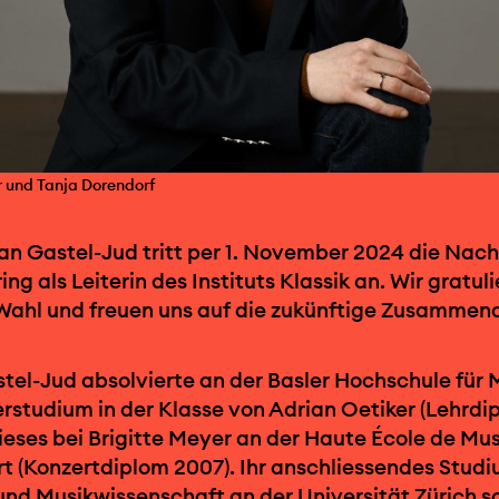
er und Tanja Dorendorf
n Gastel-Jud tritt per 1. November 2024 die Nach
g als Leiterin des Instituts Klassik an. Wir gratuli
 Wahl und freuen uns auf die zukünftige Zusammena
tel-Jud absolvierte an der Basler Hochschule für 
erstudium in der Klasse von Adrian Oetiker (Lehrd
ieses bei Brigitte Meyer an der Haute École de Mu
t (Konzertdiplom 2007). Ihr anschliessendes Studi
und Musikwissenschaft an der Universität Zürich sc