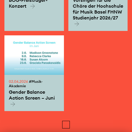
Konzert
Chöre der Hochschule
für Musik Basel FHNW
Studienjahr 2026/27
02.06.2026
#Musik-
Akademie
Gender Balance
Action Screen – Juni