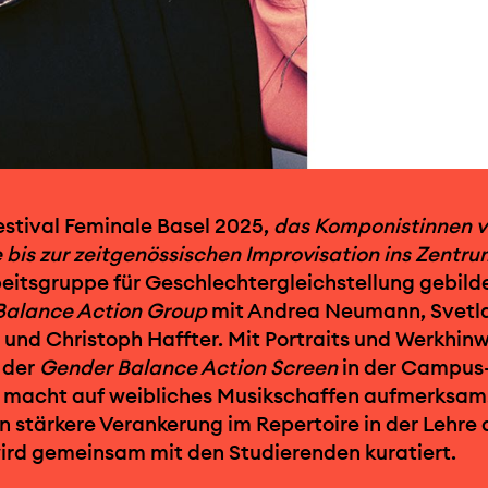
stival Feminale Basel 2025,
das Komponistinnen v
bis zur zeitgenössischen Improvisation ins Zentru
beitsgruppe für Geschlechtergleichstellung gebilde
Balance Action Group
mit Andrea Neumann, Svetl
 und Christoph Haffter. Mit Portraits und Werkhin
 der
Gender Balance Action Screen
in der Campus
d macht auf weibliches Musikschaffen aufmerksam
n stärkere Verankerung im Repertoire in der Lehre 
wird gemeinsam mit den Studierenden kuratiert.