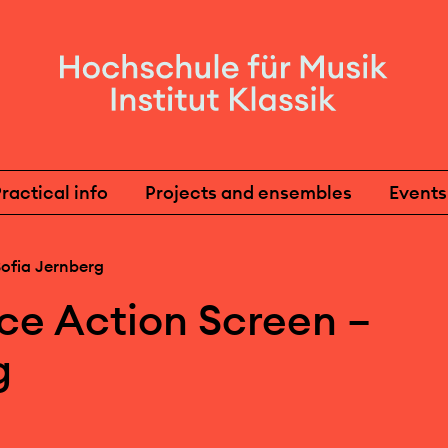
ractical info
Projects and ensembles
Events
ofia Jernberg
ce Action Screen –
g