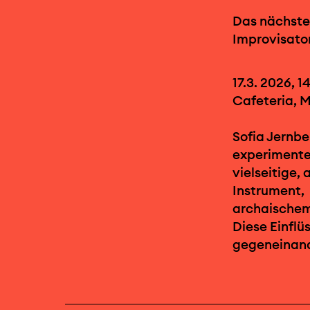
Das nächste
Improvisator
17.3. 2026, 1
Cafeteria, 
Sofia Jernbe
experimentel
vielseitige,
Instrument,
archaischem
Diese Einflü
gegeneinand