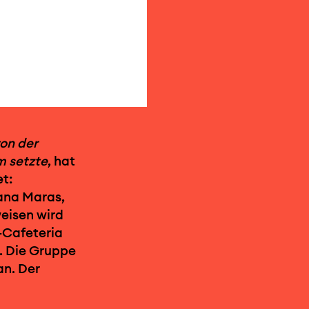
on der
m setzte
, hat
t:
ana Maras,
weisen wird
-Cafeteria
. Die Gruppe
an. Der