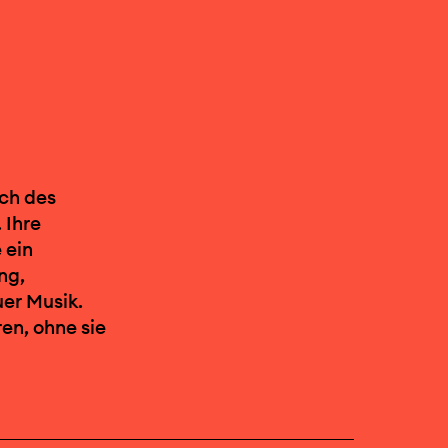
ich des
 Ihre
 ein
ng,
er Musik.
ren, ohne sie