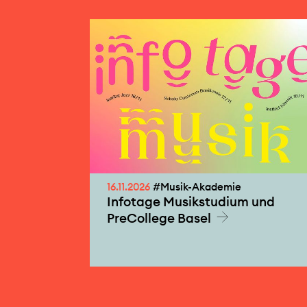
16.11.2026
#Musik-Akademie
Infotage Musikstudium und
PreCollege Basel