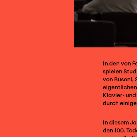
In den von F
spielen Stud
von Busoni,
eigentlichen
Klavier- und
durch einig
In diesem J
den 100. Tod