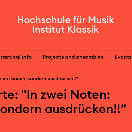
ractical info
Projects and ensembles
Events
nicht bauen, sondern ausdrücken!!”
te: "In zwei Noten:
sondern ausdrücken!!”