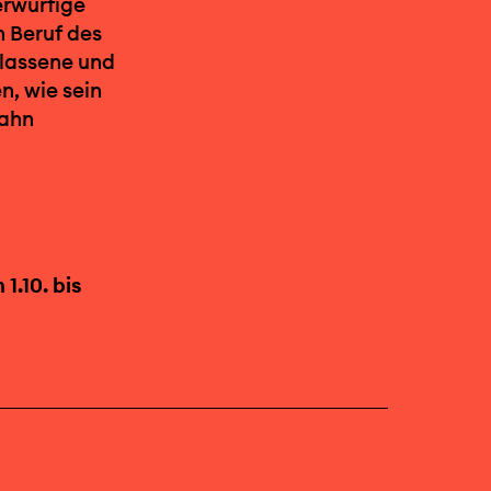
erwürfige
n Beruf des
elassene und
, wie sein
bahn
1.10. bis