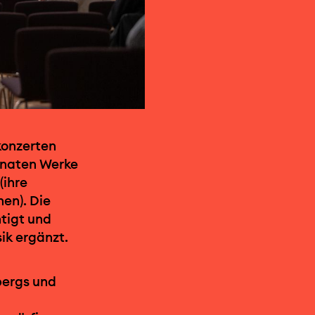
konzerten
Monaten Werke
(ihre
en). Die
htigt und
ik ergänzt.
bergs und