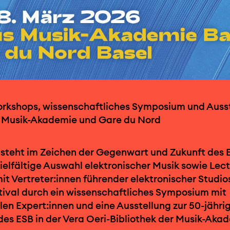
orkshops, wissenschaftliches Symposium und Auss
Musik-Akademie und Gare du Nord
 steht im Zeichen der Gegenwart und Zukunft des 
vielfältige Auswahl elektronischer Musik sowie Lec
t Vertreter:innen führender elektronischer Studio
tival durch ein wissenschaftliches Symposium mit
len Expert:innen und eine Ausstellung zur 50-jähri
es ESB in der Vera Oeri-Bibliothek der Musik-Akad