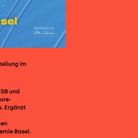
tellung im
ESB und
ture-
s. Ergänzt
gen
emie Basel.