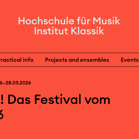
ractical info
Projects and ensembles
Events
6.-28.03.2026
! Das Festival vom
6