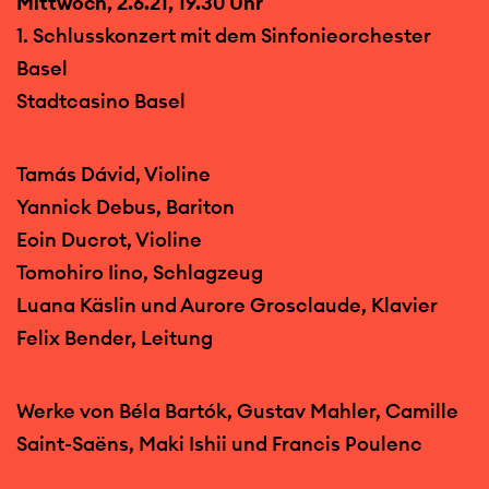
Mittwoch, 2.6.21, 19.30 Uhr
1. Schlusskonzert mit dem Sinfonieorchester
Basel
Stadtcasino Basel
Tamás Dávid, Violine
Yannick Debus, Bariton
Eoin Ducrot, Violine
Tomohiro Iino, Schlagzeug
Luana Käslin und Aurore Grosclaude, Klavier
Felix Bender, Leitung
Werke von Béla Bartók, Gustav Mahler, Camille
Saint-Saëns, Maki Ishii und Francis Poulenc