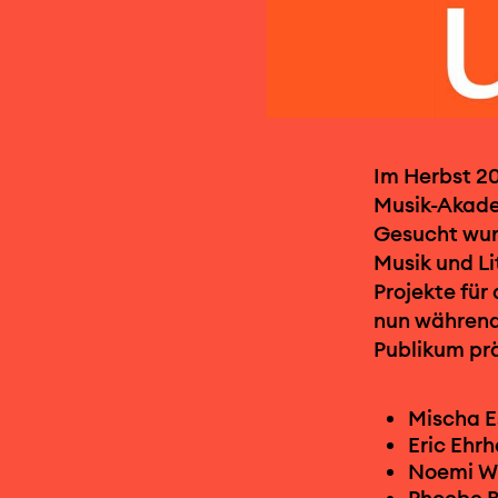
Im Herbst 2
Musik-Akade
Gesucht wurd
Musik und Li
Projekte für
nun während 
Publikum prä
Mischa E
Eric Ehr
Noemi W
Phoebe B