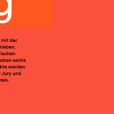
 mit der
rieben.
wischen
gaben sechs
ekte werden
r Jury und
eis.