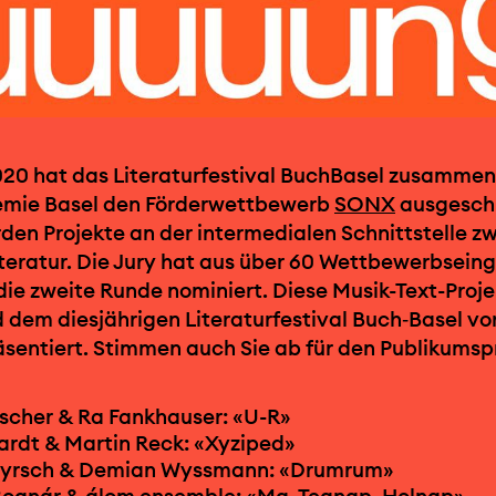
020 hat das Literaturfestival BuchBasel zusammen
mie Basel den Förderwettbewerb
SONX
ausgesch
en Projekte an der intermedialen Schnittstelle z
teratur. Die Jury hat aus über 60 Wettbewerbsein
 die zweite Runde nominiert. Diese Musik-Text-Proj
dem diesjährigen Literaturfestival Buch‑Basel vo
sentiert. Stimmen auch Sie ab für den Publikumspr
scher & Ra Fankhauser: «U-R»
hardt & Martin Reck: «Xyziped»
yrsch & Demian Wyssmann: «Drumrum»
ognár & álom ensemble: «Ma, Tegnap, Holnap»