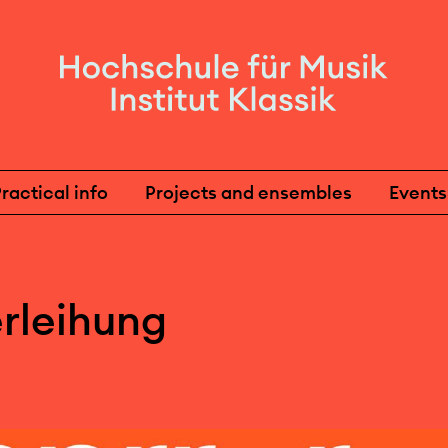
ractical info
Projects and ensembles
Events
erleihung