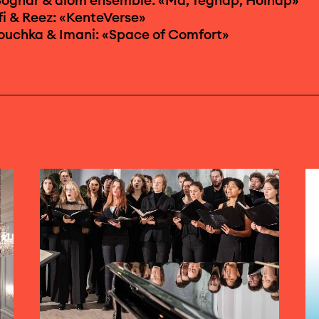
fi & Reez: «KenteVerse»
ouchka & Imani: «Space of Comfort»