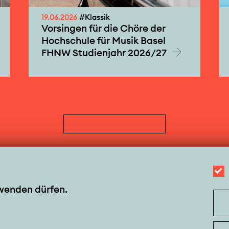
19.06.2026
#Klassik
Vorsingen für die Chöre der
Hochschule für Musik Basel
FHNW Studienjahr 2026/27
rwenden dürfen.