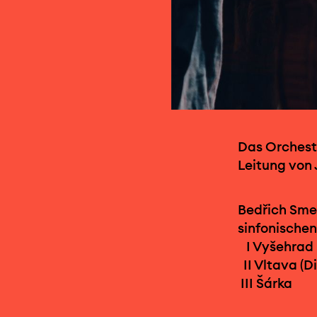
Das Orcheste
Leitung von 
Bedřich Smet
sinfonischen
I Vyšehrad
II Vltava (D
III Šárka