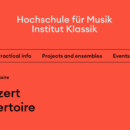
ractical info
Projects and ensembles
Events
oire
ert
rtoire