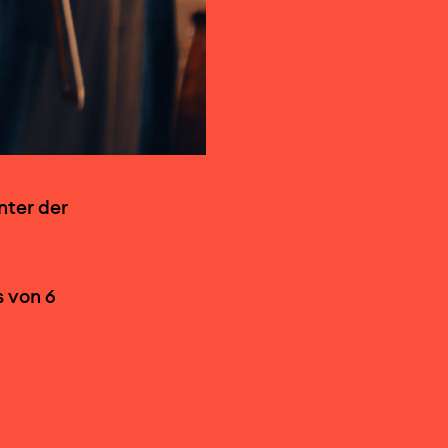
nter der
s von 6