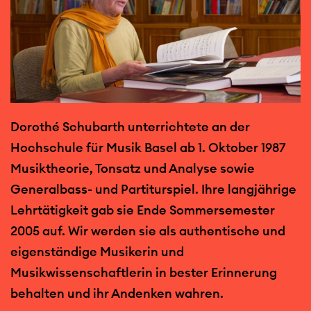
Dorothé Schubarth unterrichtete an der
Hochschule für Musik Basel ab 1. Oktober 1987
Musiktheorie, Tonsatz und Analyse sowie
Generalbass- und Partiturspiel. Ihre langjährige
Lehrtätigkeit gab sie Ende Sommersemester
2005 auf. Wir werden sie als authentische und
eigenständige Musikerin und
Musikwissenschaftlerin in bester Erinnerung
behalten und ihr Andenken wahren.