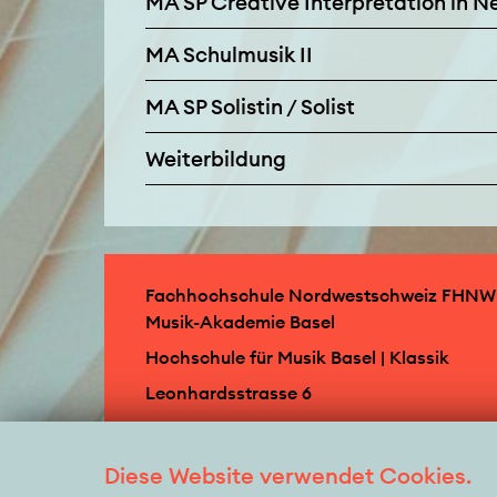
MA SP Creative Interpretation in 
MA Schulmusik II
MA SP Solistin / Solist
Weiterbildung
Fachhochschule Nordwestschweiz FHNW 
Musik-Akademie Basel
Hochschule für Musik Basel | Klassik
Leonhardsstrasse 6
CH-4051 Basel
T +41 61 264 57 57
Diese Website verwendet Cookies.