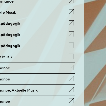
ormance
lle Musik
ikpädagogik
ikpädagogik
ikpädagogik
e Musik
rmance
rmance
mance, Aktuelle Musik
rmance