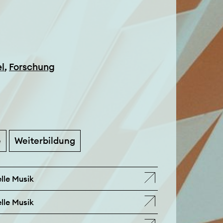
l
,
Forschung
e
Weiterbildung
lle Musik
lle Musik