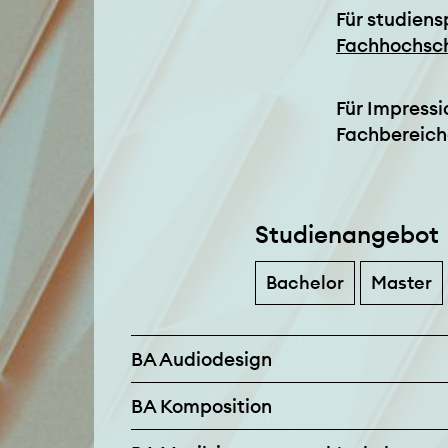
Für studiens
Fachhochsc
Für Impressi
Fachbereic
Studienangebot
Bachelor
Master
BA Audiodesign
BA Komposition