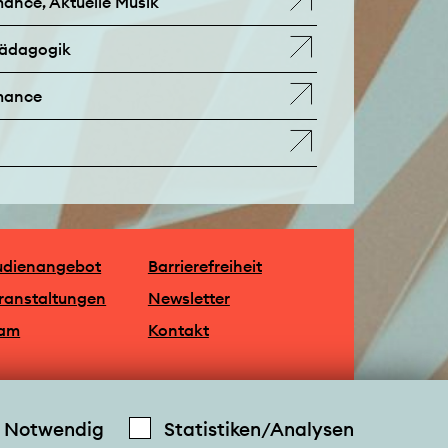
mance, Aktuelle Musik
pädagogik
rmance
udienangebot
Barrierefreiheit
ranstaltungen
Newsletter
am
Kontakt
Notwendig
Statistiken/Analysen