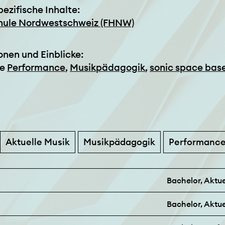
pezifische Inhalte:
hule Nordwestschweiz (FHNW)
onen und Einblicke:
he
Performance
,
Musikpädagogik
,
sonic space base
Aktuelle Musik
Musikpädagogik
Performanc
Bachelor, Aktue
Bachelor, Aktue