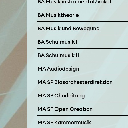
BA Musik instrumental/vokal
BA Musiktheorie
BA Musik und Bewegung
BA Schulmusik I
BA Schulmusik II
MA Audiodesign
MA SP Blasorchesterdirektion
MA SP Chorleitung
MA SP Open Creation
MA SP Kammermusik