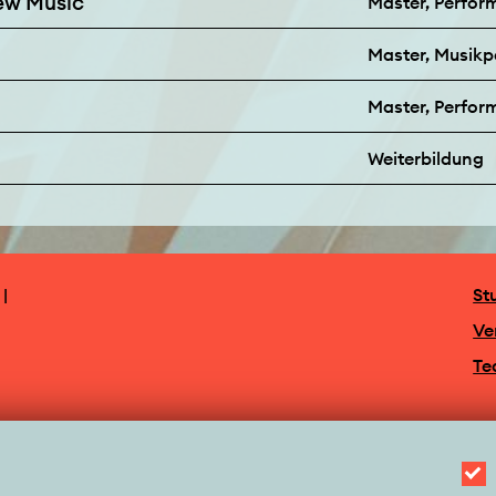
New Music
Master, Perfor
Master, Musik
Master, Perfo
Weiterbildung
|
St
Ve
Te