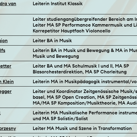
ndra van
Leiterin Institut Klassik
Leiter studiengangübergreifender Bereich am In
Leiter MA SP Performance Kammermusik und Li
Korrepetitor Hauptfach Violoncello
gion
Leiter BA in Musik
lfs
Leiterin BA in Musik und Bewegung & MA in Mu
Musik und Bewegung
tetter
Leiter BA und MA Schulmusik I und II, MA SP
Blasorchesterdirektion, MA SP Chorleitung
n Klein
Leiterin MA in Musikpädagogik instrumental/vo
negger
Leiter und Koordinator Zeitgenössische Musik/
basel, MA SP Open Creation, MA SP Zeitgenöss
MA/MA SP Komposition/Musiktheorie, MA Audi
k
Leiterin MA Musikalische Performance instrum
und MA SP Solistin/Solist
brzesny
Leiter MA Musik und Szene in Transformation