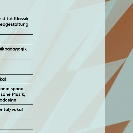
stitut Klassik
edgestaltung
sikpädagogik
kal
sonic space
ische Musik,
odesign
ental/vokal