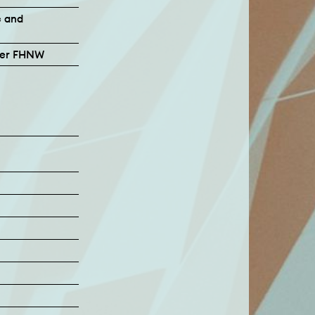
c and
der FHNW