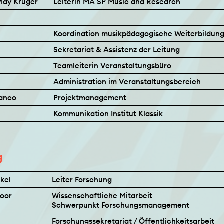
-May Krüger
Leiterin MA SP Music and Research
Koordination musikpädagogische Weiterbildun
Sekretariat & Assistenz der Leitung
Teamleiterin Veranstaltungsbüro
Administration im Veranstaltungsbereich
ranco
Projektmanagement
Kommunikation Institut Klassik
g
kel
Leiter Forschung
Moor
Wissenschaftliche Mitarbeit
Schwerpunkt Forschungsmanagement
Forschungssekretariat / Öffentlichkeitsarbeit