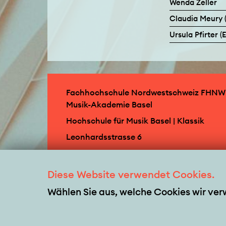
Wenda Zeller
Claudia Meury 
Ursula Pfirter 
Fachhochschule Nordwestschweiz FHNW 
Musik-Akademie Basel
Hochschule für Musik Basel | Klassik
Leonhardsstrasse 6
CH-4051 Basel
T +41 61 264 57 57
Diese Website verwendet Cookies.
klassik.hsm@fhnw.ch
Wählen Sie aus, welche Cookies wir ve