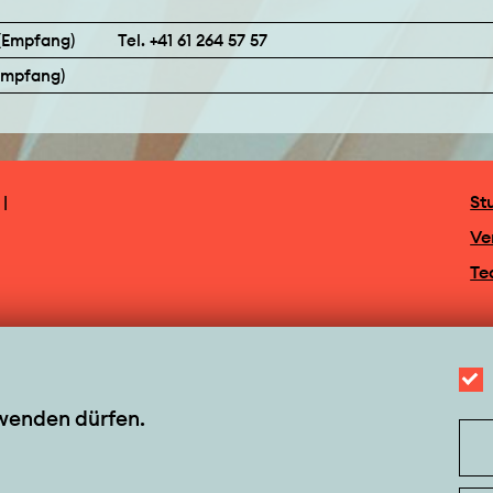
(Empfang)
Tel. +41 61 264 57 57
(Empfang)
|
St
Ve
Te
rwenden dürfen.