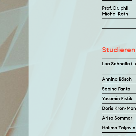
Prof. Dr. phil.
Michel Roth
Studiere
Lea Schnelle (L
Annina Bösch
Sabine Fanta
Yasemin Fistik
Doris Kron-Man
Arisa Sommer
Halima Zaljevi