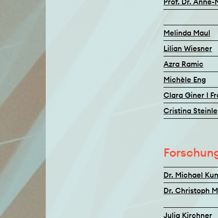
Prof. Dr. Anne
Melinda Maul
Lilian Wiesner
Azra Ramic
Michèle Eng
Clara Giner I F
Cristina Steinle
Forschun
Dr. Michael Kun
Dr. Christoph 
Julia Kirchner