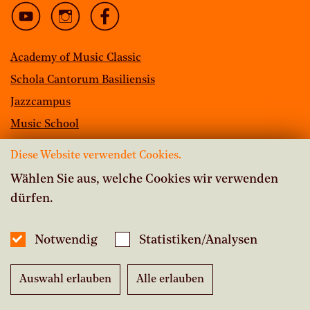
Academy of Music Classic
Schola Cantorum Basiliensis
Jazzcampus
Music School
Library
Diese Website verwendet Cookies.
Vacancies
Wählen Sie aus, welche Cookies wir verwenden
dürfen.
Accessibility
Media
Notwendig
Statistiken/Analysen
Contact
Auswahl erlauben
Alle erlauben
Imprint
|
Data protection