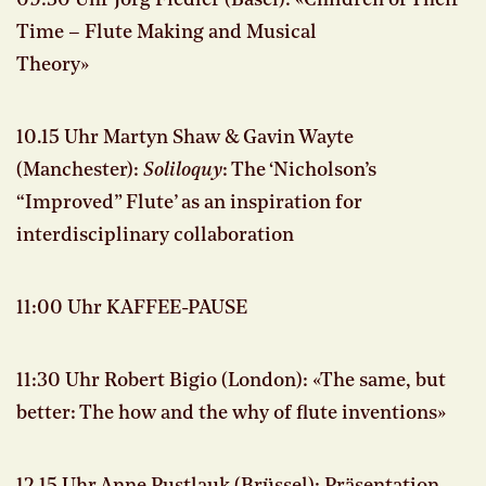
Time – Flute Making and Musical
Theory»
10.15 Uhr Martyn Shaw & Gavin Wayte
(Manchester):
Soliloquy
: The ‘Nicholson’s
“Improved” Flute’ as an inspiration for
interdisciplinary collaboration
11:00 Uhr KAFFEE-PAUSE
11:30 Uhr Robert Bigio (London): «The same, but
better: The how and the why of flute inventions»
12.15 Uhr Anne Pustlauk (Brüssel): Präsentation