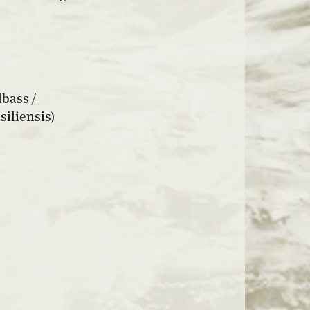
bass /
iliensis)