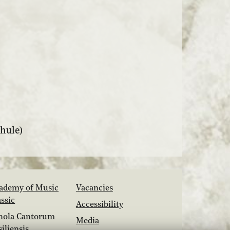
hule)
ademy of Music
Vacancies
assic
Accessibility
hola Cantorum
Media
siliensis