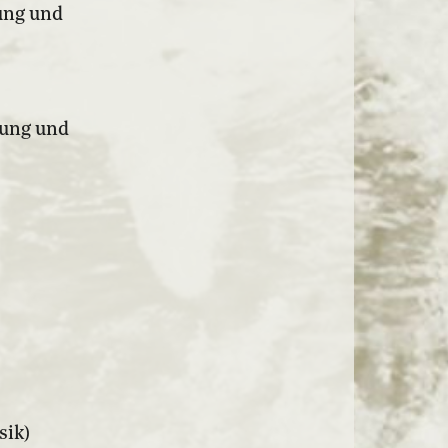
ung und
ung und
sik)