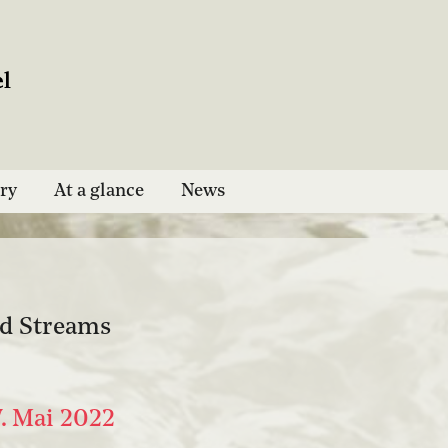
ry
At a glance
News
d Streams
7. Mai 2022