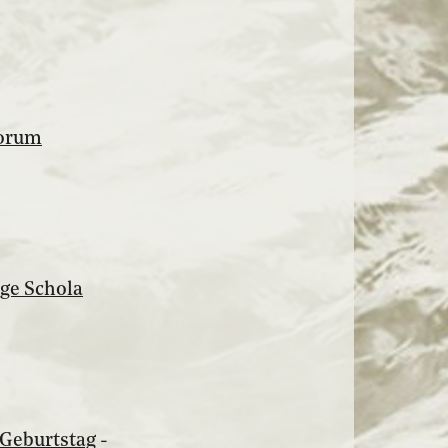
torum
ge Schola
 Geburtstag
-