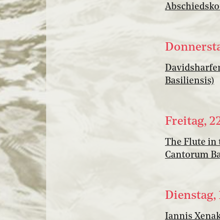
Abschiedskon
Donnerstag
Davidsharfen
Basiliensis)
Freitag, 2
The Flute in
Cantorum Bas
Dienstag, 
Iannis Xenak