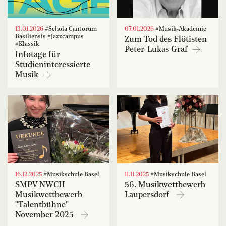
13.01.2026
#Schola Cantorum
07.01.2026
#Musik-Akademie
Basiliensis #Jazzcampus
Zum Tod des Flötisten
#Klassik
Peter-Lukas Graf
Infotage für
Studieninteressierte
Musik
16.12.2025
#Musikschule Basel
11.11.2025
#Musikschule Basel
SMPV NWCH
56. Musikwettbewerb
Musikwettbewerb
Laupersdorf
"Talentbühne"
November 2025