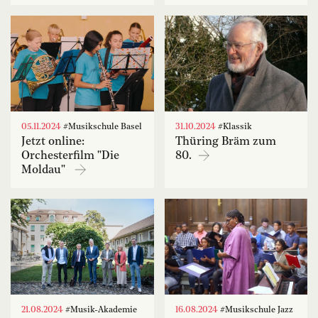
05.11.2024
#Musikschule Basel
31.10.2024
#Klassik
Jetzt online:
Thüring Bräm zum
Orchesterfilm "Die
80.
Moldau"
21.08.2024
#Musik-Akademie
16.08.2024
#Musikschule Jazz