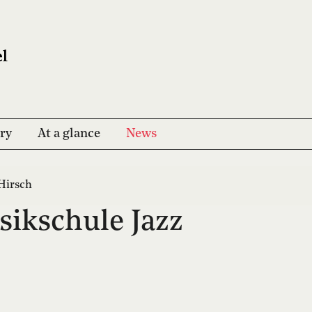
ry
At a glance
News
Hirsch
sikschule Jazz