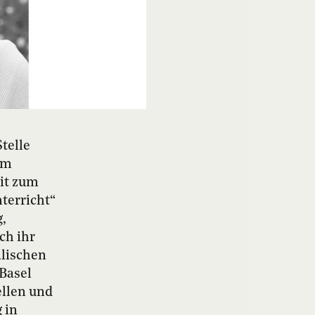
telle
um
it zum
terricht“
g,
ch ihr
alischen
Basel
ellen und
 in