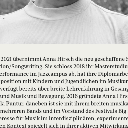
t 2021 übernimmt Anna Hirsch die neu geschaffene S
ion/Songwriting. Sie schloss 2018 ihr Masterstudi
erformance im Jazzcampus ab, hat ihre Diplomarbe
osition mit Kindern und Jugendlichen im Musikun
 verfügt bereits über breite Lehrerfahrung in Gesan
 und Musik und Bewegung. 2016 gründete Anna Hirs
a Puntur, daneben ist sie mit ihrem breiten musik
mehreren Bands und im Vorstand des Festivals Big 
nteresse für Musik im interdisziplinären, experiment
en Kontext spiegelt sich in ihrer aktiven Mitwirkung