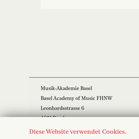
Musik-Akademie Basel
Basel Academy of Music FHNW
Leonhardsstrasse 6
4051 Basel
+41 61 264 57 57
Diese Website verwendet Cookies.