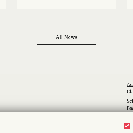
All News
Ac
Cl
Sc
Ba
Ja
Mu