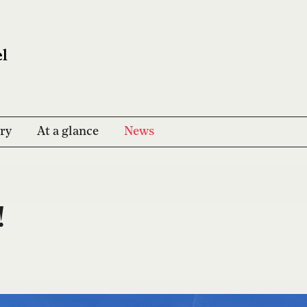
ry
At a glance
News
!