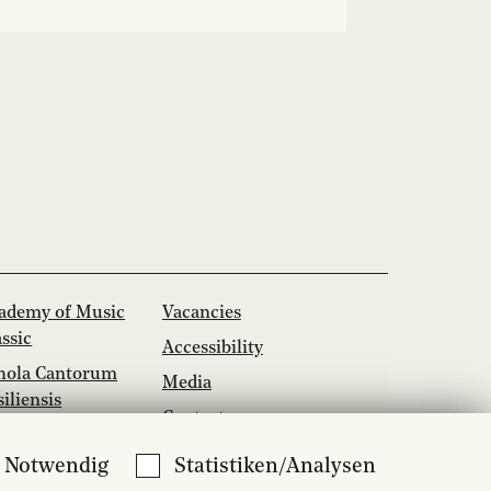
ademy of Music
Vacancies
assic
Accessibility
hola Cantorum
Media
siliensis
Contact
zzcampus
Notwendig
Statistiken/Analysen
sic School