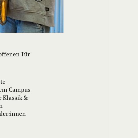
offenen Tür
te
 dem Campus
 Klassik &
am
üler:innen