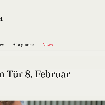
ry
At a glance
News
n Tür 8. Februar