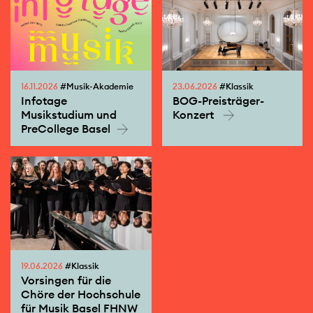
16.11.2026
#Musik-Akademie
23.06.2026
#Klassik
Infotage
BOG-Preisträger-
Musikstudium und
Konzert
PreCollege Basel
19.06.2026
#Klassik
Vorsingen für die
Chöre der Hochschule
für Musik Basel FHNW