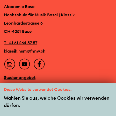
Akademie Basel
Hochschule für Musik Basel | Klassik
Leonhardsstrasse 6
CH-4051 Basel
T +41 61 264 57 57
klassik.hsm@fhnw.ch
Studienangebot
Veranstaltungen
Diese Website verwendet Cookies.
Team
Wählen Sie aus, welche Cookies wir verwenden
dürfen.
Barrierefreiheit
Newsletter