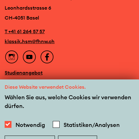
Leonhardsstrasse 6
CH-4051 Basel
T +41 61 264 57 57
klassik.hsm@fhnw.ch
Studienangebot
Veranstaltungen
Diese Website verwendet Cookies.
Team
Wählen Sie aus, welche Cookies wir verwenden
dürfen.
Barrierefreiheit
Newsletter
Notwendig
Statistiken/Analysen
Kontakt