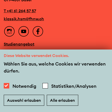
T +41 61 264 57 57
klassik.hsm@fhnw.ch
Studienangebot
Veranstaltungen
Diese Website verwendet Cookies.
Team
Wählen Sie aus, welche Cookies wir verwenden
dürfen.
Barrierefreiheit
Newsletter
Notwendig
Statistiken/Analysen
Kontakt
Auswahl erlauben
Alle erlauben
Impressum
|
Datenschutz