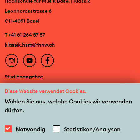
Hochschule für Musik Basel | Klassik
Leonhardsstrasse 6
CH-4051 Basel
T +41 61 264 57 57
klassik.hsm@fhnw.ch
Studienangebot
Veranstaltungen
Diese Website verwendet Cookies.
Team
Wählen Sie aus, welche Cookies wir verwenden
dürfen.
Barrierefreiheit
Newsletter
Notwendig
Statistiken/Analysen
Kontakt