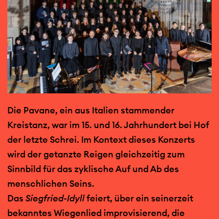
Die Pavane, ein aus Italien stammender
Kreistanz, war im 15. und 16. Jahrhundert bei Hof
der letzte Schrei. Im Kontext dieses Konzerts
wird der getanzte Reigen gleichzeitig zum
Sinnbild für das zyklische Auf und Ab des
menschlichen Seins.
Das
Siegfried-Idyll
feiert, über ein seinerzeit
bekanntes Wiegenlied improvisierend, die