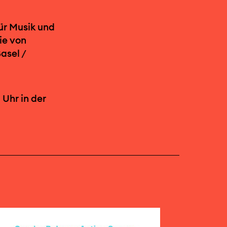
ür Musik und
ie von
asel /
Uhr in der