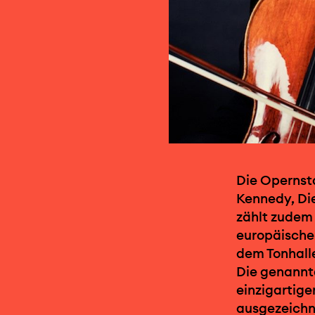
Die Opernsta
Kennedy, Di
zählt zudem 
europäischen
dem Tonhalle
Die genannte
einzigartig
ausgezeichn