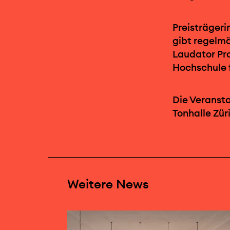
Preisträgeri
gibt regelm
Laudator Pro
Hochschule 
Die Veransta
Tonhalle Züri
Weitere News