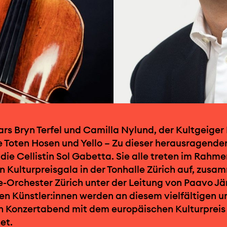
rs Bryn Terfel und Camilla Nylund, der Kultgeiger
e Toten Hosen und Yello – Zu dieser herausragend
die Cellistin Sol Gabetta. Sie alle treten im Rahme
 Kulturpreisgala in der Tonhalle Zürich auf, zusa
-Orchester Zürich unter der Leitung von Paavo Jär
n Künstler:innen werden an diesem vielfältigen u
en Konzertabend mit dem europäischen Kulturpreis
et.