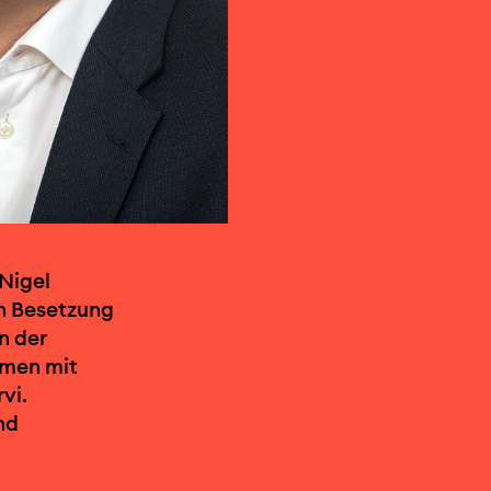
 Nigel
en Besetzung
n der
mmen mit
vi.
nd