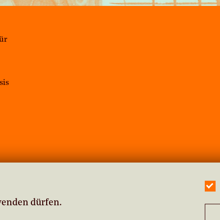
für
sis
wenden dürfen.
|