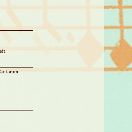
it:
 Cantorum