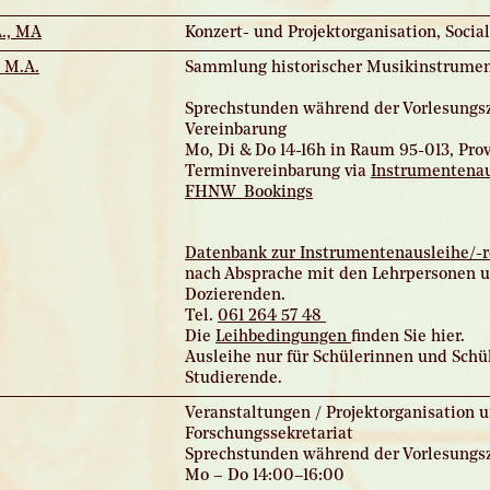
A., MA
Konzert- und Projektorganisation, Socia
 M.A.
Sammlung historischer Musikinstrume
Sprechstunden während der Vorlesungsz
Vereinbarung
Mo, Di & Do 14-16h in Raum 95-013, Prov
Terminvereinbarung via
Instrumentenau
FHNW_Bookings
Datenbank zur Instrumentenausleihe/-r
nach Absprache mit den Lehrpersonen 
Dozierenden.
Tel.
061 264 57 48
Die
Leihbedingungen
finden Sie hier.
Ausleihe nur für Schülerinnen und Schü
Studierende.
Veranstaltungen / Projektorganisation 
Forschungssekretariat
Sprechstunden während der Vorlesungsz
Mo – Do 14:00–16:00