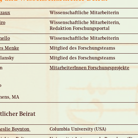
azaux
Wissenschaftliche Mitarbeiterin
iro
Wissenschaftliche Mitarbeiterin,
Redaktion Forschungsportal
nello
Wissenschaftliche Mitarbeiterin
nes Menke
Mitglied des Forschungsteams
ilansky
Mitglied des Forschungsteams
on
MitarbeiterInnen Forschungsprojekte
o
nens, MA
licher Beirat
 Leslie Boynton
Columbia University (USA)