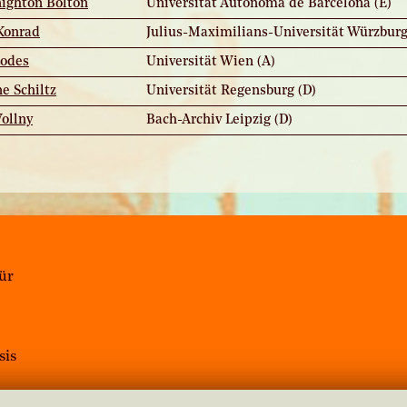
nighton Bolton
Universitat Autonoma de Barcelona (E)
 Konrad
Julius-Maximilians-Universität Würzburg
Lodes
Universität Wien (A)
ne Schiltz
Universität Regensburg (D)
Wollny
Bach-Archiv Leipzig (D)
für
sis