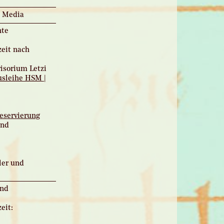
l Media
nte
eit nach
isorium Letzi
sleihe HSM |
eservierung
und
ler und
und
eit: