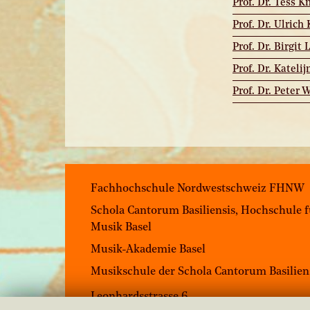
Prof. Dr. Tess K
Prof. Dr. Ulrich
Prof. Dr. Birgit 
Prof. Dr. Katelij
Prof. Dr. Peter 
Fachhochschule Nordwestschweiz FHNW
Schola Cantorum Basiliensis, Hochschule 
Musik Basel
Musik-Akademie Basel
Musikschule der Schola Cantorum Basilien
Leonhardsstrasse 6