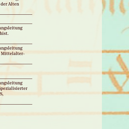
 der Alten
gangsleitung
hist.
gangsleitung
Mittelalter-
gangsleitung
pezialisierter
S,