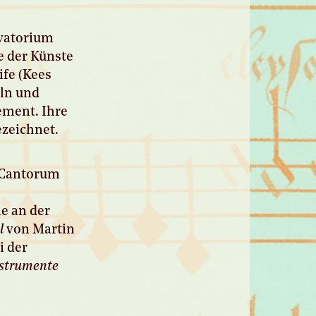
rvatorium
e der Künste
fe (Kees
öln und
ement. Ihre
ezeichnet.
a Cantorum
ie an der
l
von Martin
i der
nstrumente