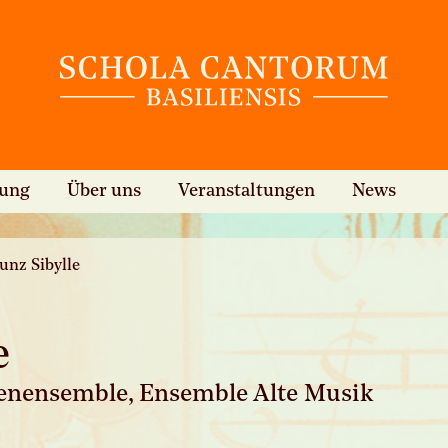
hung
Über uns
Veranstaltungen
News
unz Sibylle
e
ötenensemble, Ensemble Alte Musik