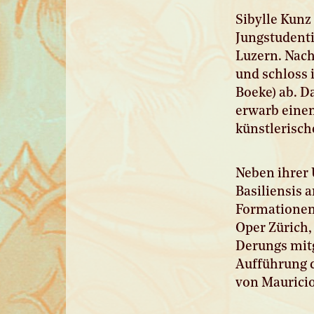
Sibylle Kunz
Jungstudenti
Luzern. Nach
und schloss 
Boeke) ab. D
erwarb eine
künstlerisch
Neben ihrer 
Basiliensis 
Formationen: 
Oper Zürich
Derungs mitg
Aufführung d
von Mauricio