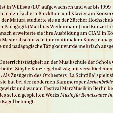
 ist in Willisau (LU) aufgewachsen und war bis 1999
n in den Fächern Blockflöte und Klavier am Konse
 der Matura studierte sie an der Zürcher Hochschul
in Pädagogik (Matthias Weilenmann) und Konzertrei
anach erweiterte sie ihre Ausbildung am CIAM in K
n Masterabschluss in internationalem Kunstmanag
e und pädagogische Tätigkeit wurde mehrfach ausg
Unterrichtstätigkeit an der Musikschule der Schol
arbeitet Sibylle Kunz regelmässig mit verschiedenen
Als Zuzügerin des Orchesters "La Scintilla" spielt s
, sie hat bei der modernen Kammeroper
Aschenbröde
ewirkt und war am Festival MärzMusik in Berlin be
es selten gespielten Werks
Musik für Renaissance I
 Kagel beteiligt.