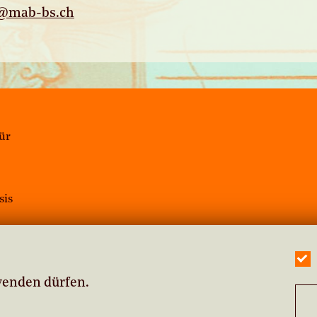
@mab-bs.
ch
für
sis
wenden dürfen.