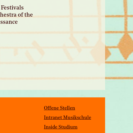
Festivals
hestra of the
issance
Offene Stellen
Intranet Musikschule
Inside Studium