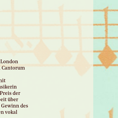
n London
la Cantorum
mit
sikerin
Preis der
eit über
m Gewinn des
en vokal