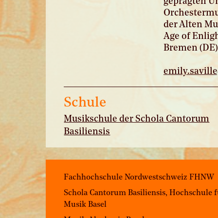
geprägten Un
Orchestermus
der Alten Mu
Age of Enlig
Bremen (DE),
emily.
savil
Schule
Musikschule der Schola Cantorum
Basiliensis
Fachhochschule Nordwestschweiz FHNW
Schola Cantorum Basiliensis, Hochschule 
Musik Basel