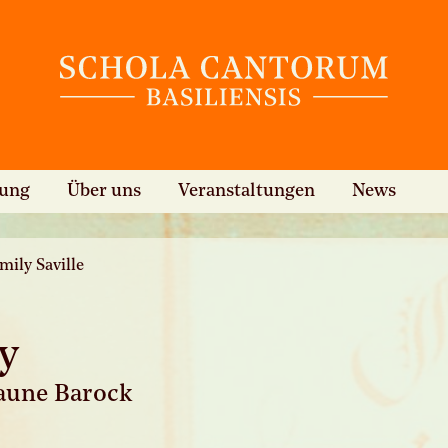
hung
Über uns
Veranstaltungen
News
mily Saville
y
aune Barock