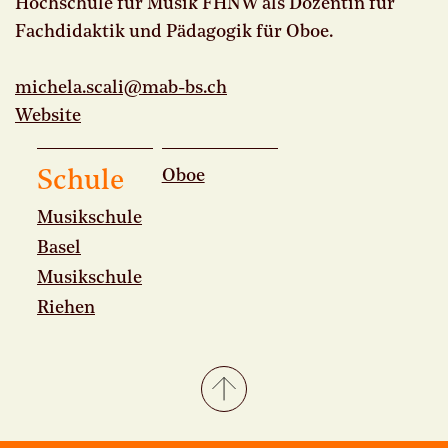
Hochschule für Musik FHNW als Dozentin für
Fachdidaktik und Pädagogik für Oboe.
michela.
scali@mab-bs.
ch
Website
Oboe
Schule
Musikschule
Basel
Musikschule
Riehen