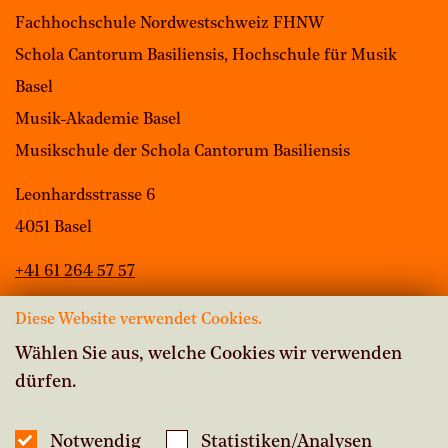
Fachhochschule Nordwestschweiz FHNW
Schola Cantorum Basiliensis, Hochschule für Musik
Basel
Musik-Akademie Basel
Musikschule der Schola Cantorum Basiliensis
Leonhardsstrasse 6
4051 Basel
+41 61 264 57 57
Diese Website verwendet Cookies.
Wählen Sie aus, welche Cookies wir verwenden
dürfen.
Offene Stellen
Intranet Musikschule
Notwendig
Statistiken/Analysen
Inside Studium