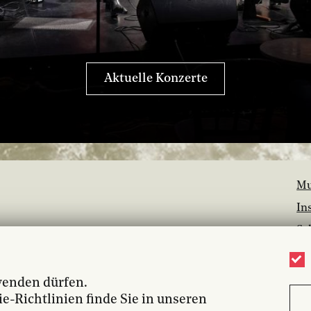
Aktuelle Konzerte
Mu
In
Sc
Ba
Ja
wenden dürfen.
Bi
-Richtlinien finde Sie in unseren