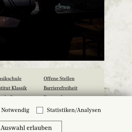
sikschule
Offene Stellen
stitut Klassik
Barrierefreiheit
hola Cantorum
Datenschutz
siliensis
Medien
Notwendig
Statistiken/Analysen
zzcampus
Kontakt
bliothek
Auswahl erlauben