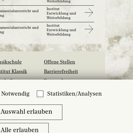
Weiterbildung
Institut
rumentalunterricht und
Entwicklung und
ang
Weiterbildung
Institut
rumentalunterricht und
Entwicklung und
ang
Weiterbildung
sikschule
Offene Stellen
stitut Klassik
Barrierefreiheit
hola Cantorum
Datenschutz
siliensis
Medien
Notwendig
Statistiken/Analysen
zzcampus
Kontakt
bliothek
Auswahl erlauben
Alle erlauben