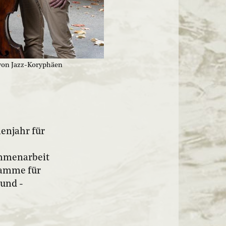
s von Jazz-Koryphäen
enjahr für
ammenarbeit
ramme für
und -