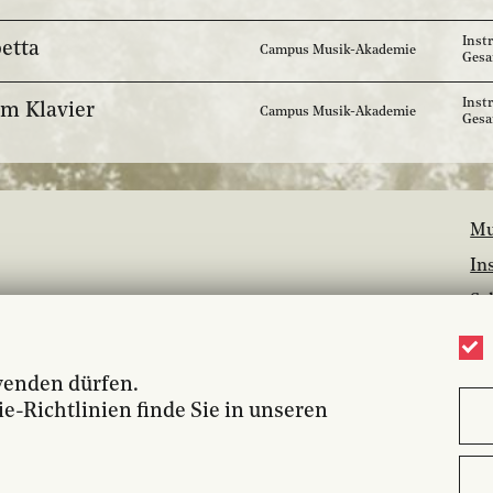
Inst
betta
Campus Musik-Akademie
Ges
Inst
am Klavier
Campus Musik-Akademie
Ges
Mu
In
Sc
Ba
Ja
wenden dürfen.
Bi
-Richtlinien finde Sie in unseren