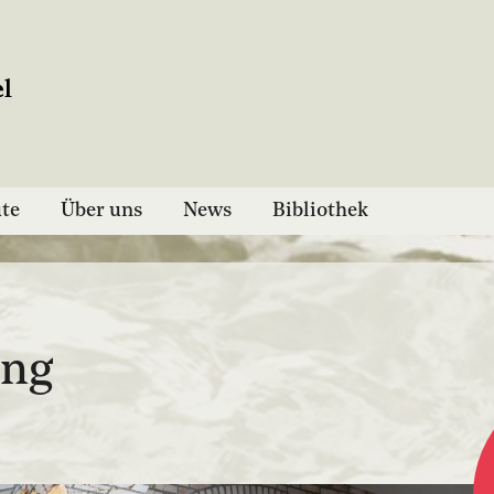
ute
Über uns
News
Bibliothek
ung