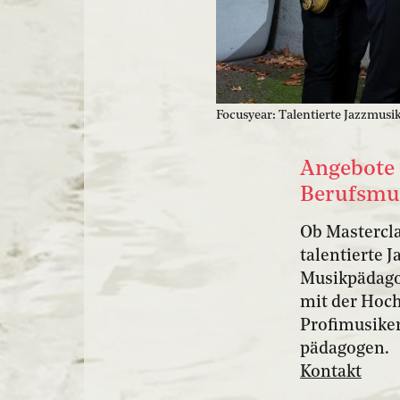
Focusyear: Talentierte Jazzmusi
Angebote 
Berufsmu
Ob Mastercla
talentierte 
Musikpädago
mit der Hoc
Profimusike
pädagogen.
Kontakt