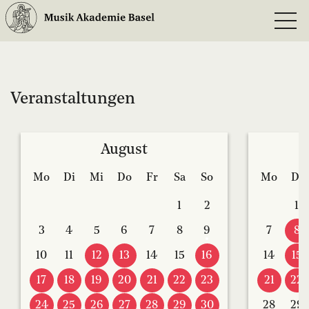
Veranstaltungen
August
Mo
Di
Mi
Do
Fr
Sa
So
Mo
Di
1
2
1
3
4
5
6
7
8
9
7
8
10
11
12
13
14
15
16
14
15
17
18
19
20
21
22
23
21
22
24
25
26
27
28
29
30
28
29