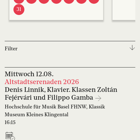
31
Filter
Hochschule für Musik Basel FHNW, Klassik
Mittwoch
12.08.
Musikschule der Schola Cantorum Basiliensis
Altstadtserenaden 2026
Denis Linnik, Klavier. Klassen Zoltán
Vera Oeri-Bibliothek
Musikschule Riehen
Fejérvári und Filippo Gamba
Schola Cantorum Basiliensis
Musikschule Basel
Hochschule für Musik Basel FHNW, Klassik
Museum Kleines Klingental
Musik-Akademie Basel
Jazzcampus
16:15
Hochschule für Musik Basel FHNW, Jazz