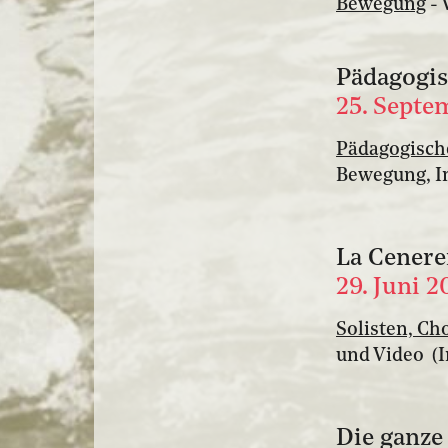
Bewegung
- 
Pädagogis
25. Septe
Pädagogisch
Bewegung, In
La Cenere
29. Juni 2
Solisten, C
und Video (In
Die ganze