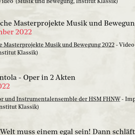
Video (Musik und Bewegung, Institut Klassik)
che Masterprojekte Musik und Bewegun
mber 2022
e Masterprojekte Musik und Bewegung 2022
- Video
stitut Klassik)
ntola - Oper in 2 Akten
022
hor und Instrumentalensemble der HSM FHNW
- Im
stitut Klassik)
 Welt muss einem egal sein! Dann schläf