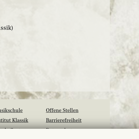
ssik)
sikschule
Offene Stellen
stitut Klassik
Barrierefreiheit
hola Cantorum
Datenschutz
siliensis