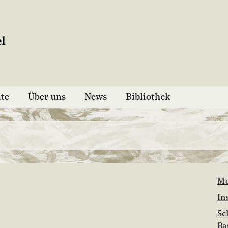
ute
Über uns
News
Bibliothek
Mu
In
Sc
Ba