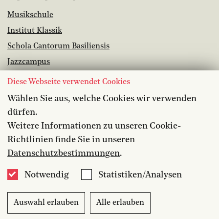
Musikschule
Institut Klassik
Schola Cantorum Basiliensis
Jazzcampus
Bibliothek
Diese Webseite verwendet Cookies
Wählen Sie aus, welche Cookies wir verwenden
Offene Stellen
dürfen.
Barrierefreiheit
Weitere Informationen zu unseren Cookie-
Datenschutz
Richtlinien finde Sie in unseren
Medien
Datenschutzbestimmungen
.
Kontakt
Notwendig
Statistiken/Analysen
Auswahl erlauben
Alle erlauben
Impressum
|
Datenschutz