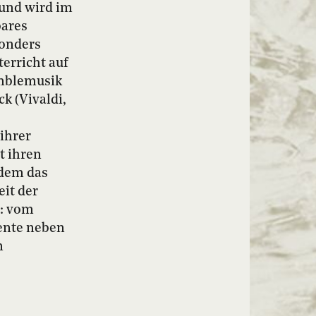
 und wird im
bares
sonders
erricht auf
emblemusik
k (Vivaldi,
ihrer
t ihren
rdem das
it der
n: vom
mente neben
n