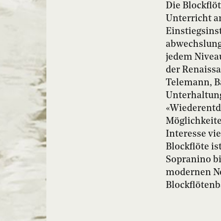
Die Blockflö
Unterricht a
Einstiegsins
abwechslungs
jedem Nivea
der Renaissa
Telemann, Ba
Unterhaltung
«Wiederentde
Möglichkeite
Interesse vi
Blockflöte i
Sopranino bi
modernen Ne
Blockflötenb