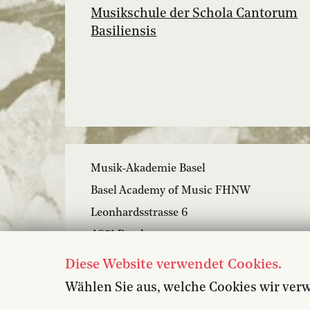
Musikschule der Schola Cantorum
Basiliensis
Musik-Akademie Basel
Basel Academy of Music FHNW
Leonhardsstrasse 6
4051 Basel
+41 61 264 57 57
Diese Website verwendet Cookies.
mab@mab-bs.ch
Wählen Sie aus, welche Cookies wir ver