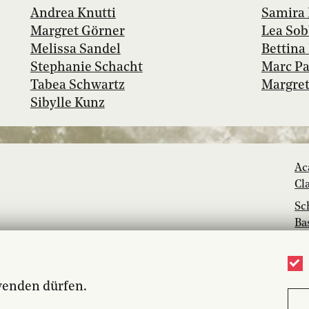
Andrea Knutti
Samira 
Margret Görner
Lea So
Melissa Sandel
Bettina
Stephanie Schacht
Marc P
Tabea Schwartz
Margret
Sibylle Kunz
Ac
Cl
Sc
Ba
Ja
Mu
wenden dürfen.
Li