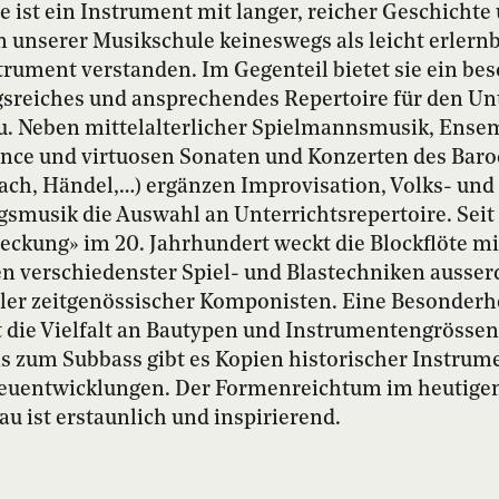
te ist ein Instrument mit langer, reicher Geschichte
n unserer Musikschule keineswegs als leicht erlern
trument verstanden. Im Gegenteil bietet sie ein be
reiches und ansprechendes Repertoire für den Unt
u. Neben mittelalterlicher Spielmannsmusik, Ens
nce und virtuosen Sonaten und Konzerten des Baroc
ch, Händel,…) ergänzen Improvisation, Volks- und
smusik die Auswahl an Unterrichtsrepertoire. Seit 
ckung» im 20. Jahrhundert weckt die Blockflöte mi
n verschiedenster Spiel- und Blastechniken ausse
eler zeitgenössischer Komponisten. Eine Besonderhe
st die Vielfalt an Bautypen und Instrumentengrösse
s zum Subbass gibt es Kopien historischer Instru
uentwicklungen. Der Formenreichtum im heutige
au ist erstaunlich und inspirierend.