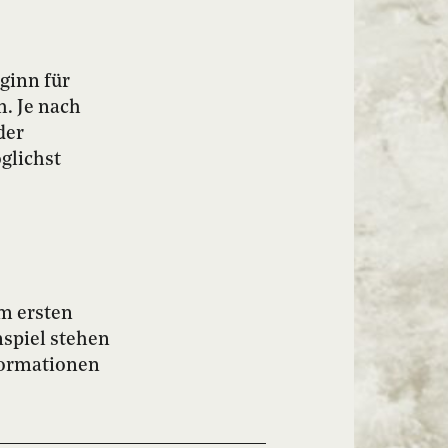
eginn für
. Je nach
der
glichst
m ersten
nspiel stehen
formationen