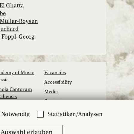
El Ghatta
bbe
 Müller-Boysen
auchard
 Föppl-Georg
ademy of Music
Vacancies
assic
Accessibility
hola Cantorum
Media
siliensis
Contact
zzcampus
Notwendig
Statistiken/Analysen
sic School
brary
Auswahl erlauben