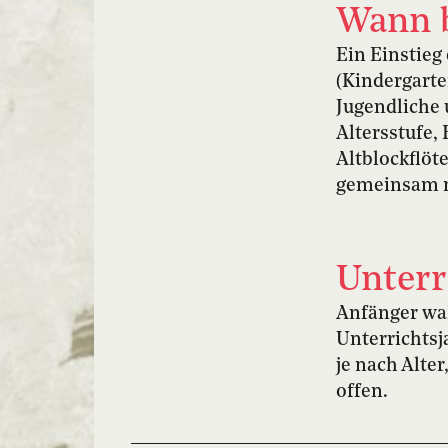
Wann 
Ein Einstieg
(Kindergarte
Jugendliche 
Altersstufe,
Altblockflöt
gemeinsam m
Unterr
Anfänger wah
Unterrichtsj
je nach Alte
offen.