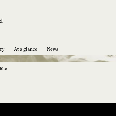
ry
At a glance
News
löte