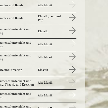
mbles und Bands
Alte Musik
Klassik, Jazz und
mbles und Bands
Pop
rumentalunterricht und
Klassik
ang
rumentalunterricht und
Alte Musik
ang
rumentalunterricht und
Alte Musik
ang
rie und Kreation
Klassik
rumentalunterricht und
Alte Musik
ng, Theorie und Kreation
rumentalunterricht und
Alte Musik
ang
rumentalunterricht und