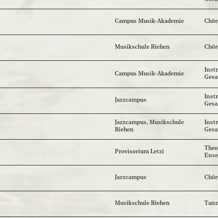
Campus Musik-Akademie
Chör
Musikschule Riehen
Chör
Inst
Campus Musik-Akademie
Ges
Inst
Jazzcampus
Ges
Jazzcampus, Musikschule
Inst
Riehen
Ges
Theo
Provisorium Letzi
Ense
Jazzcampus
Chör
Musikschule Riehen
Tanz