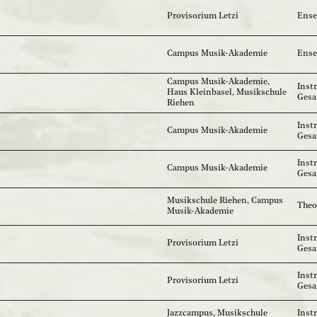
Provisorium Letzi
Ense
Campus Musik-Akademie
Ense
Campus Musik-Akademie,
Inst
Haus Kleinbasel, Musikschule
Ges
Riehen
Inst
Campus Musik-Akademie
Ges
Inst
Campus Musik-Akademie
Ges
Musikschule Riehen, Campus
Theo
Musik-Akademie
Inst
Provisorium Letzi
Gesa
Inst
Provisorium Letzi
Ges
Jazzcampus, Musikschule
Inst