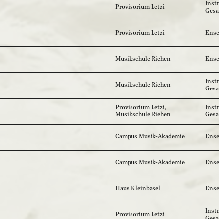
Inst
Provisorium Letzi
Ges
Provisorium Letzi
Ense
Musikschule Riehen
Ense
Inst
Musikschule Riehen
Ges
Provisorium Letzi,
Inst
Musikschule Riehen
Ges
Campus Musik-Akademie
Ense
Campus Musik-Akademie
Ense
Haus Kleinbasel
Ense
Inst
Provisorium Letzi
Ges