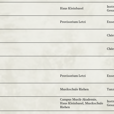
Inst
Haus Kleinbasel
Gesa
Provisorium Letzi
Ense
Chör
Chör
Provisorium Letzi
Ense
Musikschule Riehen
Tanz
Campus Musik-Akademie,
Inst
Haus Kleinbasel, Musikschule
Ges
Riehen