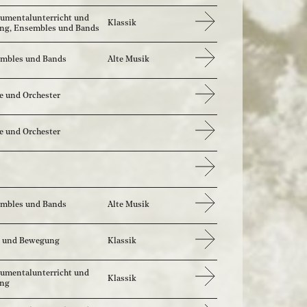
rumentalunterricht und
Klassik
ng, Ensembles und Bands
mbles und Bands
Alte Musik
e und Orchester
e und Orchester
mbles und Bands
Alte Musik
 und Bewegung
Klassik
rumentalunterricht und
Klassik
ang