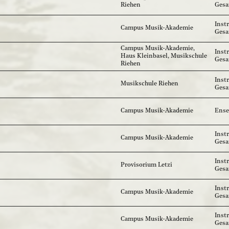
Riehen
Ges
Inst
Campus Musik-Akademie
Ges
Campus Musik-Akademie,
Inst
Haus Kleinbasel, Musikschule
Ges
Riehen
Inst
Musikschule Riehen
Ges
Campus Musik-Akademie
Ense
Inst
Campus Musik-Akademie
Ges
Inst
Provisorium Letzi
Ges
Inst
Campus Musik-Akademie
Ges
Inst
Campus Musik-Akademie
Ges