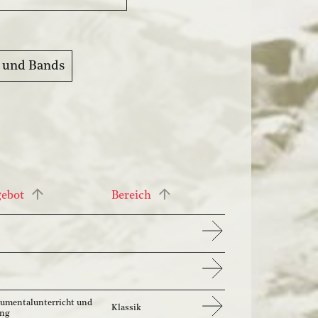
 und Bands
gebot
Bereich
rumentalunterricht und
Klassik
ang