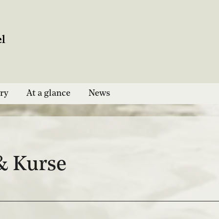
ry
At a glance
News
& Kurse