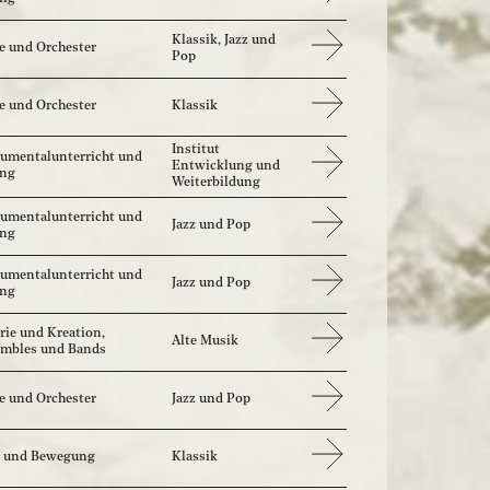
Klassik, Jazz und
e und Orchester
Pop
e und Orchester
Klassik
Institut
rumentalunterricht und
Entwicklung und
ang
Weiterbildung
rumentalunterricht und
Jazz und Pop
ang
rumentalunterricht und
Jazz und Pop
ang
rie und Kreation,
Alte Musik
mbles und Bands
e und Orchester
Jazz und Pop
 und Bewegung
Klassik