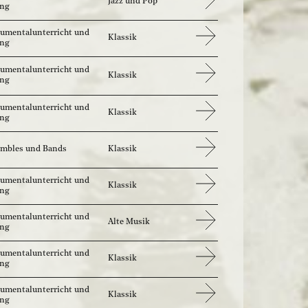
Jazz und Pop
ang
rumentalunterricht und
Klassik
ang
rumentalunterricht und
Klassik
ang
rumentalunterricht und
Klassik
ang
mbles und Bands
Klassik
rumentalunterricht und
Klassik
ang
rumentalunterricht und
Alte Musik
ang
rumentalunterricht und
Klassik
ang
rumentalunterricht und
Klassik
ang