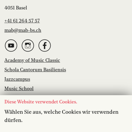
4051 Basel
+41 61 264 57 57
mab@mab-bs.ch
Academy of Music Classic
Schola Cantorum Basiliensis
Jazzcampus
Music School
Library
Diese Website verwendet Cookies.
Vacancies
Wählen Sie aus, welche Cookies wir verwenden
dürfen.
Accessibility
Media