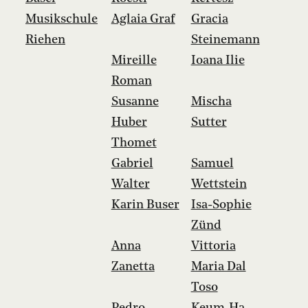
Musikschule
Aglaia Graf
Gracia
Riehen
Steinemann
Mireille
Ioana Ilie
Roman
Susanne
Mischa
Huber
Sutter
Thomet
Gabriel
Samuel
Walter
Wettstein
Karin Buser
Isa-Sophie
Zünd
Anna
Vittoria
Zanetta
Maria Dal
Toso
Pedro
Keum-Ha