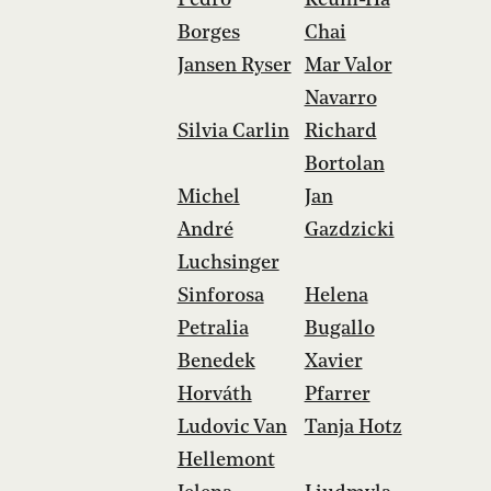
Borges
Chai
Jansen Ryser
Mar Valor
Navarro
Silvia Carlin
Richard
Bortolan
Michel
Jan
André
Gazdzicki
Luchsinger
Sinforosa
Helena
Petralia
Bugallo
Benedek
Xavier
Horváth
Pfarrer
Ludovic Van
Tanja Hotz
Hellemont