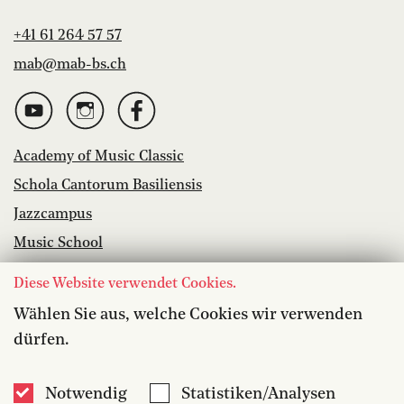
+41 61 264 57 57
mab@mab-bs.ch
Academy of Music Classic
Schola Cantorum Basiliensis
Jazzcampus
Music School
Library
Diese Website verwendet Cookies.
Vacancies
Wählen Sie aus, welche Cookies wir verwenden
dürfen.
Accessibility
Media
Notwendig
Statistiken/Analysen
Contact