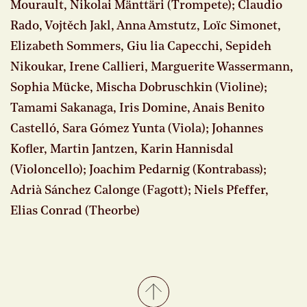
Mourault, Nikolai Mänttäri (Trompete); Claudio
Rado, Vojtěch Jakl, Anna Amstutz, Loïc Simonet,
Elizabeth Sommers, Giu lia Capecchi, Sepideh
Nikoukar, Irene Callieri, Marguerite Wassermann,
Sophia Mücke, Mischa Dobruschkin (Violine);
Tamami Sakanaga, Iris Domine, Anais Benito
Castelló, Sara Gómez Yunta (Viola); Johannes
Kofler, Martin Jantzen, Karin Hannisdal
(Violoncello); Joachim Pedarnig (Kontrabass);
Adrià Sánchez Calonge (Fagott); Niels Pfeffer,
Elias Conrad (Theorbe)