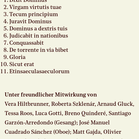
Dixit Dominus
Virgam virtutis tuae
Tecum principium
Juravit Dominus
Dominus a dextris tuis
Judicabit in nationibus
Conquassabit
De torrente in via bibet
Gloria
Sicut erat
Etinsaeculasaeculorum
Unter freundlicher Mitwirkung von
Vera Hiltbrunner, Roberta Szklenár, Arnaud Gluck,
Tessa Roos, Luca Gotti, Breno Quinderé, Santiago
Garzón-Arredondo (Gesang); José Manuel
Cuadrado Sánchez (Oboe); Matt Gajda, Olivier