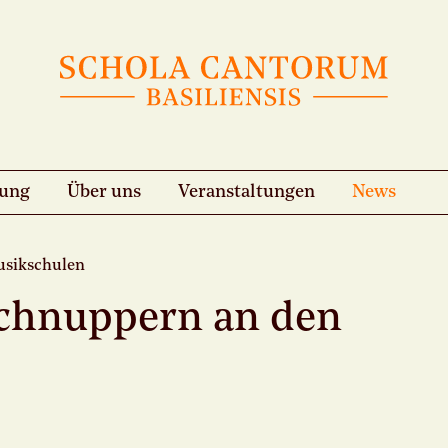
hung
Über uns
Veranstaltungen
News
usikschulen
chnuppern an den