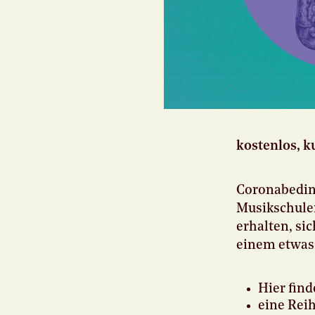
kostenlos, k
Coronabedin
Musikschulen 
erhalten, si
einem etwas
Hier find
eine Rei