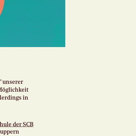
" unserer
Möglichkeit
lerdings in
chule der SCB
nuppern